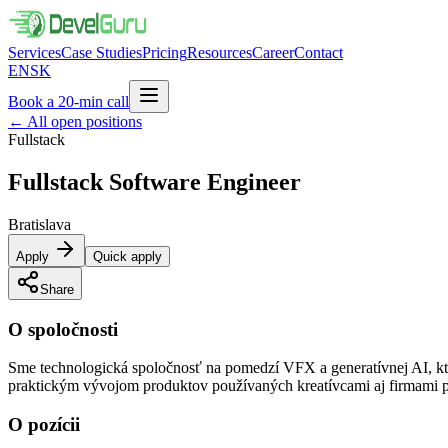
Services
Case Studies
Pricing
Resources
Career
Contact
EN
SK
Book a 20-min call
←
All open positions
Fullstack
Fullstack Software
Engineer
Bratislava
Apply
Quick apply
Share
O spoločnosti
Sme technologická spoločnosť na pomedzí VFX a generatívnej AI, k
praktickým vývojom produktov používaných kreatívcami aj firmami p
O pozícii