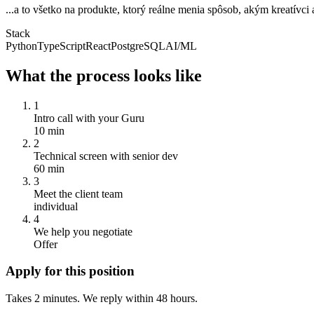
...a to všetko na produkte, ktorý reálne menia spôsob, akým kreatívci
Stack
Python
TypeScript
React
PostgreSQL
AI/ML
What the process looks like
1
Intro call with your Guru
10 min
2
Technical screen with senior dev
60 min
3
Meet the client team
individual
4
We help you negotiate
Offer
Apply for this position
Takes 2 minutes. We reply within 48 hours.