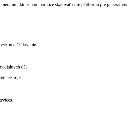
meraním, ktorý nám pomôže škálovať core platformu pre generatívnu 
 výkon a škálovanie.
mediálnych dát
vne nástroje
rvices)