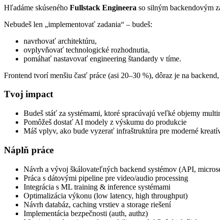
Hľadáme skúseného
Fullstack Engineera
so silným backendovým za
Nebudeš len „implementovať zadania“ – budeš:
navrhovať architektúru,
ovplyvňovať technologické rozhodnutia,
pomáhať nastavovať engineering štandardy v tíme.
Frontend tvorí menšiu časť práce (asi 20–30 %), dôraz je na backend,
Tvoj impact
Budeš stáť za systémami, ktoré spracúvajú veľké objemy multi
Pomôžeš dostať AI modely z výskumu do produkcie
Máš vplyv, ako bude vyzerať infraštruktúra pre moderné kreatí
Náplň práce
Návrh a vývoj škálovateľných backend systémov (API, microse
Práca s dátovými pipeline pre video/audio processing
Integrácia s ML training & inference systémami
Optimalizácia výkonu (low latency, high throughput)
Návrh databáz, caching vrstiev a storage riešení
Implementácia bezpečnosti (auth, authz)