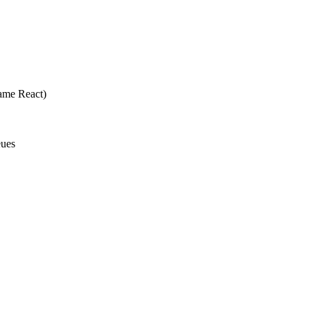
vame React)
eues