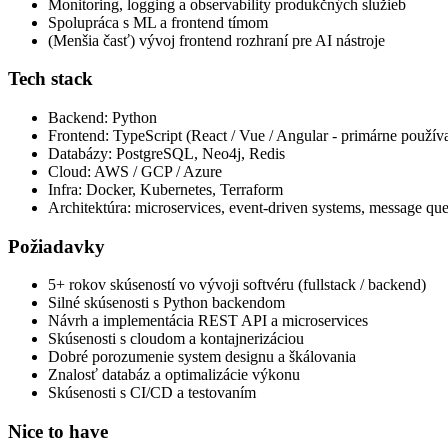
Monitoring, logging a observability produkčných služieb
Spolupráca s ML a frontend tímom
(Menšia časť) vývoj frontend rozhraní pre AI nástroje
Tech stack
Backend: Python
Frontend: TypeScript (React / Vue / Angular - primárne použí
Databázy: PostgreSQL, Neo4j, Redis
Cloud: AWS / GCP / Azure
Infra: Docker, Kubernetes, Terraform
Architektúra: microservices, event-driven systems, message qu
Požiadavky
5+ rokov skúseností vo vývoji softvéru (fullstack / backend)
Silné skúsenosti s Python backendom
Návrh a implementácia REST API a microservices
Skúsenosti s cloudom a kontajnerizáciou
Dobré porozumenie system designu a škálovania
Znalosť databáz a optimalizácie výkonu
Skúsenosti s CI/CD a testovaním
Nice to have