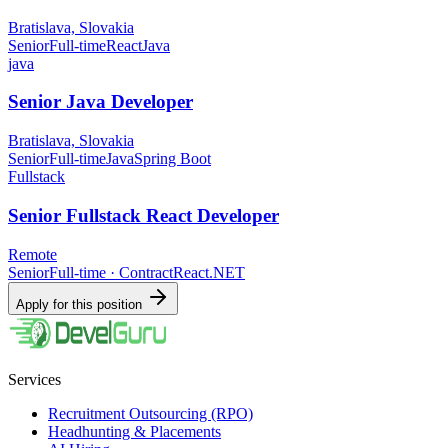
Bratislava, Slovakia
Senior
Full-time
React
Java
java
Senior Java Developer
Bratislava, Slovakia
Senior
Full-time
Java
Spring Boot
Fullstack
Senior Fullstack React Developer
Remote
Senior
Full-time · Contract
React
.NET
Apply for this position
Services
Recruitment Outsourcing (RPO)
Headhunting & Placements