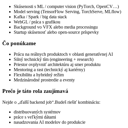
Skúsenosti s ML / computer vision (PyTorch, OpenCV…)
Model serving (TensorFlow Serving, TorchServe, MLflow)
Kafka / Spark / big data stack
WebGL / práca s grafikou
Background vo VFX alebo media processingu
Startup skúsenosť alebo open-source príspevky
Čo ponúkame
Prácu na reálnych produktoch v oblasti generatívnej AI
Silný technický tím (engineering + research)
Priestor ovplyvniť architektúru aj smer produktu
Mentoring a rast (technický aj kariérny)
Flexibilitu a hybridný režim
Medzinárodné prostredie a eventy
Prečo je táto rola zaujímavá
Nejde o „ďalší backend job“.
Budeš riešiť kombináciu:
distribuovaných systémov
práce s veľkými dátami
nasadzovania AI modelov do produkcie