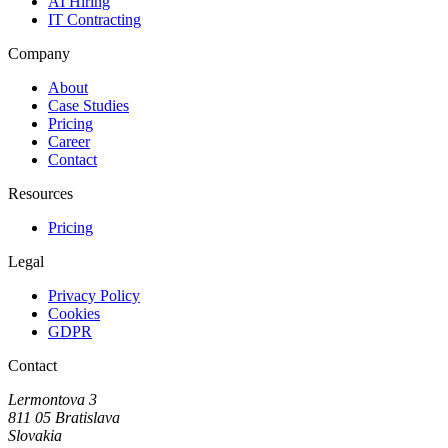
AI Hiring
IT Contracting
Company
About
Case Studies
Pricing
Career
Contact
Resources
Pricing
Legal
Privacy Policy
Cookies
GDPR
Contact
Lermontova 3
811 05 Bratislava
Slovakia