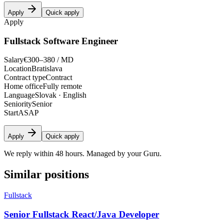
Apply
Quick apply
Apply
Fullstack Software Engineer
Salary
€300–380 / MD
Location
Bratislava
Contract type
Contract
Home office
Fully remote
Language
Slovak · English
Seniority
Senior
Start
ASAP
Apply
Quick apply
We reply within 48 hours. Managed by your Guru.
Similar positions
Fullstack
Senior Fullstack React/Java Developer