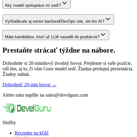
Aký model spolupráce mi sedí?
Vyhľadávate aj senior backend/DevOps role, nie len AI?
Máte kandidátov, ktorí už LLM nasadili do produkcie?
Prestaňte strácať týždne na nábore.
Dohodnite si 20-minútový úvodný hovor. Prejdeme si vaše pozície,
váš tím, aj to, či vám Guru model sedí. Žiadna predajná prezentácia.
Žiadny nátlak.
Dohodnúť 20-min hovor
→
Alebo nám napíšte na
sales@develguru.com
Služby
Recruiter na kľúč