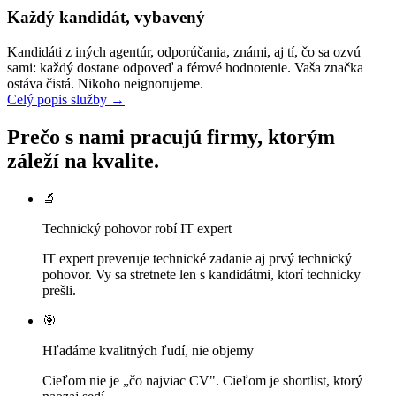
Každý kandidát, vybavený
Kandidáti z iných agentúr, odporúčania, známi, aj tí, čo sa ozvú
sami: každý dostane odpoveď a férové hodnotenie. Vaša značka
ostáva čistá. Nikoho neignorujeme.
Celý popis služby
→
Prečo s nami pracujú firmy, ktorým
záleží na kvalite.
🔬
Technický pohovor robí IT expert
IT expert preveruje technické zadanie aj prvý technický
pohovor. Vy sa stretnete len s kandidátmi, ktorí technicky
prešli.
🎯
Hľadáme kvalitných ľudí, nie objemy
Cieľom nie je „čo najviac CV". Cieľom je shortlist, ktorý