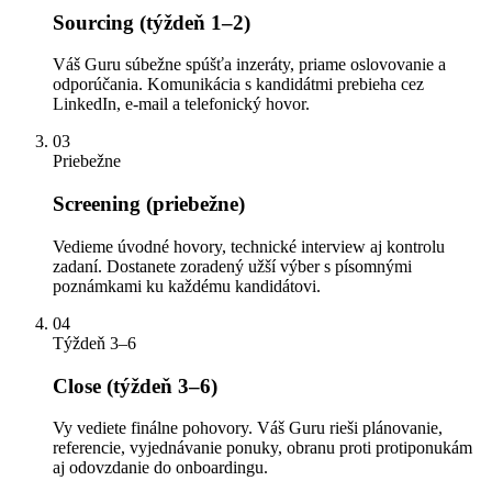
Sourcing (týždeň 1–2)
Váš Guru súbežne spúšťa inzeráty, priame oslovovanie a
odporúčania. Komunikácia s kandidátmi prebieha cez
LinkedIn, e-mail a telefonický hovor.
03
Priebežne
Screening (priebežne)
Vedieme úvodné hovory, technické interview aj kontrolu
zadaní. Dostanete zoradený užší výber s písomnými
poznámkami ku každému kandidátovi.
04
Týždeň 3–6
Close (týždeň 3–6)
Vy vediete finálne pohovory. Váš Guru rieši plánovanie,
referencie, vyjednávanie ponuky, obranu proti protiponukám
aj odovzdanie do onboardingu.