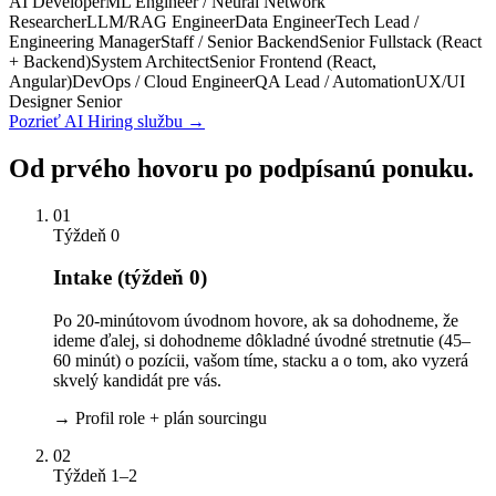
AI Developer
ML Engineer / Neural Network
Researcher
LLM/RAG Engineer
Data Engineer
Tech Lead /
Engineering Manager
Staff / Senior Backend
Senior Fullstack (React
+ Backend)
System Architect
Senior Frontend (React,
Angular)
DevOps / Cloud Engineer
QA Lead / Automation
UX/UI
Designer Senior
Pozrieť AI Hiring službu →
Od prvého hovoru po podpísanú ponuku.
01
Týždeň 0
Intake (týždeň 0)
Po 20-minútovom úvodnom hovore, ak sa dohodneme, že
ideme ďalej, si dohodneme dôkladné úvodné stretnutie (45–
60 minút) o pozícii, vašom tíme, stacku a o tom, ako vyzerá
skvelý kandidát pre vás.
→
Profil role + plán sourcingu
02
Týždeň 1–2