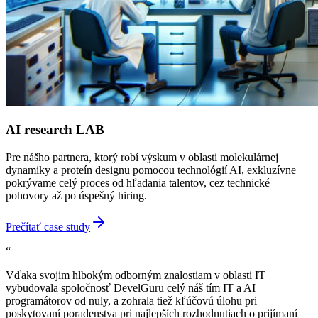
AI research LAB
Pre nášho partnera, ktorý robí výskum v oblasti molekulárnej
dynamiky a proteín designu pomocou technológií AI, exkluzívne
pokrývame celý proces od hľadania talentov, cez technické
pohovory až po úspešný hiring.
Prečítať case study
“
Vďaka svojim hlbokým odborným znalostiam v oblasti IT
vybudovala spoločnosť DevelGuru celý náš tím IT a AI
programátorov od nuly, a zohrala tiež kľúčovú úlohu pri
poskytovaní poradenstva pri najlepších rozhodnutiach o prijímaní