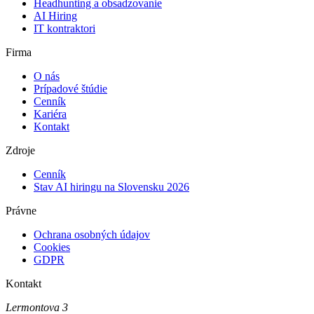
Headhunting a obsadzovanie
AI Hiring
IT kontraktori
Firma
O nás
Prípadové štúdie
Cenník
Kariéra
Kontakt
Zdroje
Cenník
Stav AI hiringu na Slovensku 2026
Právne
Ochrana osobných údajov
Cookies
GDPR
Kontakt
Lermontova 3