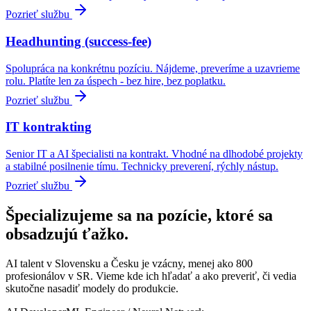
Pozrieť službu
Headhunting (success-fee)
Spolupráca na konkrétnu pozíciu. Nájdeme, preveríme a uzavrieme
rolu. Platíte len za úspech - bez hire, bez poplatku.
Pozrieť službu
IT kontrakting
Senior IT a AI špecialisti na kontrakt. Vhodné na dlhodobé projekty
a stabilné posilnenie tímu. Technicky preverení, rýchly nástup.
Pozrieť službu
Špecializujeme sa na pozície, ktoré sa
obsadzujú ťažko.
AI talent v Slovensku a Česku je vzácny, menej ako 800
profesionálov v SR. Vieme kde ich hľadať a ako preveriť, či vedia
skutočne nasadiť modely do produkcie.