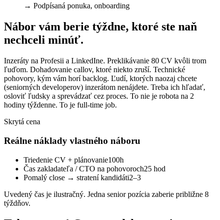
→
Podpísaná ponuka, onboarding
Nábor vám berie týždne, ktoré ste naň
nechceli minúť.
Inzeráty na Profesii a LinkedIne. Preklikávanie 80 CV kvôli trom
ľuďom. Dohadovanie callov, ktoré niekto zruší. Technické
pohovory, kým vám horí backlog. Ľudí, ktorých naozaj chcete
(seniorných developerov) inzerátom nenájdete. Treba ich hľadať,
osloviť ľudsky a sprevádzať cez proces. To nie je robota na 2
hodiny týždenne. To je full-time job.
Skrytá cena
Reálne náklady vlastného náboru
Triedenie CV + plánovanie
100h
Čas zakladateľa / CTO na pohovoroch
25 hod
Pomalý close → stratení kandidáti
2–3
Uvedený čas je ilustračný. Jedna senior pozícia zaberie približne 8
týždňov.