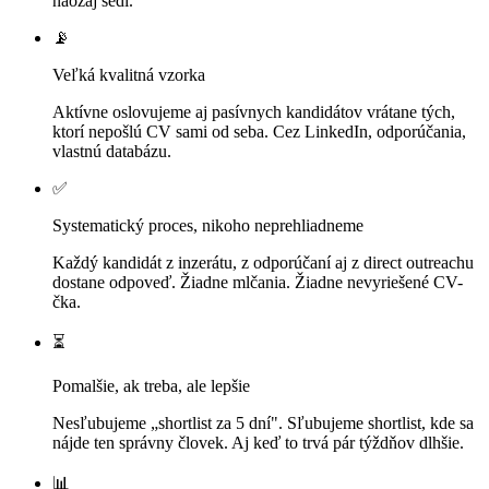
naozaj sedí.
📡
Veľká kvalitná vzorka
Aktívne oslovujeme aj pasívnych kandidátov vrátane tých,
ktorí nepošlú CV sami od seba. Cez LinkedIn, odporúčania,
vlastnú databázu.
✅
Systematický proces, nikoho neprehliadneme
Každý kandidát z inzerátu, z odporúčaní aj z direct outreachu
dostane odpoveď. Žiadne mlčania. Žiadne nevyriešené CV-
čka.
⏳
Pomalšie, ak treba, ale lepšie
Nesľubujeme „shortlist za 5 dní". Sľubujeme shortlist, kde sa
nájde ten správny človek. Aj keď to trvá pár týždňov dlhšie.
📊