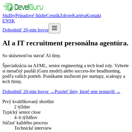
Služby
Prípadové štúdie
Cenník
Zdroje
Kariéra
Kontakt
EN
SK
Dohodnúť 20-min hovor
AI a IT recruitment personálna
agentúra.
So skúsenosťou stavať AI tímy.
Špecializácia na AI/ML, senior engineering a tech lead roly. Vyberte
si mesačný paušál (Guru model) alebo success-fee headhunting,
podľa vašich potrieb. Ponúkame možnosti pre startupy, scaleupy a
tech firmy.
Dohodnúť 20-min hovor
→
Pozrieť tímy, ktoré sme postavili →
Prvý kvalifikovaný shortlist
2 týždne
Typický senior close
4–6 týždňov
Súčasť každého procesu
Technické interview