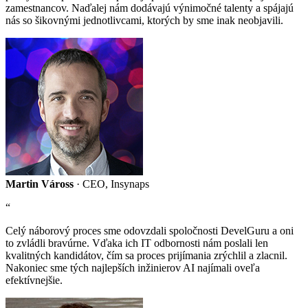
zamestnancov. Naďalej nám dodávajú výnimočné talenty a spájajú
nás so šikovnými jednotlivcami, ktorých by sme inak neobjavili.
Martin Váross
·
CEO, Insynaps
“
Celý náborový proces sme odovzdali spoločnosti DevelGuru a oni
to zvládli bravúrne. Vďaka ich IT odbornosti nám poslali len
kvalitných kandidátov, čím sa proces prijímania zrýchlil a zlacnil.
Nakoniec sme tých najlepších inžinierov AI najímali oveľa
efektívnejšie.