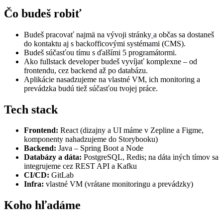
Čo budeš robiť
Budeš pracovať najmä na vývoji stránky
a občas sa dostaneš
do kontaktu aj s backofficovými systémami (CMS).
Budeš súčasťou tímu s ďalšími 5 programátormi.
Ako fullstack developer budeš vyvíjať komplexne – od
frontendu, cez backend až po databázu.
Aplikácie nasadzujeme na vlastné VM, ich monitoring a
prevádzka budú tiež súčasťou tvojej práce.
Tech stack
Frontend:
React (dizajny a UI máme v Zepline a Figme,
komponenty nahadzujeme do Storybooku)
Backend:
Java – Spring Boot a Node
Databázy a dáta:
PostgreSQL, Redis; na dáta iných tímov sa
integrujeme cez REST API a Kafku
CI/CD:
GitLab
Infra:
vlastné VM (vrátane monitoringu a prevádzky)
Koho hľadáme