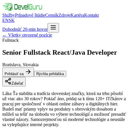
Služby
Prípadové štúdie
Cenník
Zdroje
Kariéra
Kontakt
EN
SK
Dohodnúť 20-min hovor
←
Všetky otvorené pozície
Fullstack
Senior Fullstack React/Java
Developer
Bratislava, Slovakia
Prihlásiť sa
Rýchla prihláška
Zdieľať
Láka Ťa stabilita a tradícia slovenskej značky, ktorá na trhu pôsobí
už viac ako 30 rokov? Pokiaľ áno, pridaj sa k tímu 120+ ITčkárov a
pracuj pre spoločnosť v oblasti online zábavy a digitálnych hier.
Budeš mať priamy vplyv na produkty s obrovským dosahom a
môžeš sa tešiť na slobodu vo výbere technológií a možnosť presadiť
vlastné názory. Samozrejmosťou sú moderné technológie a neustále
sa vylepšujúce interné projekty.