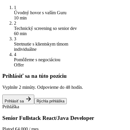
1
Úvodný hovor s vaším Guru
10 min
2
Technický screening so senior dev
60 min
3
Stretnutie s klientskym tímom
individuálne
4
Pomôžeme s negociáciou
Offer
Prihlásiť sa na túto pozíciu
Vyplníte 2 minúty. Odpovieme do 48 hodín.
Prihlásiť sa
Rýchla prihláška
Prihláška
Senior Fullstack React/Java Developer
Plat
od €4,000 / mes.