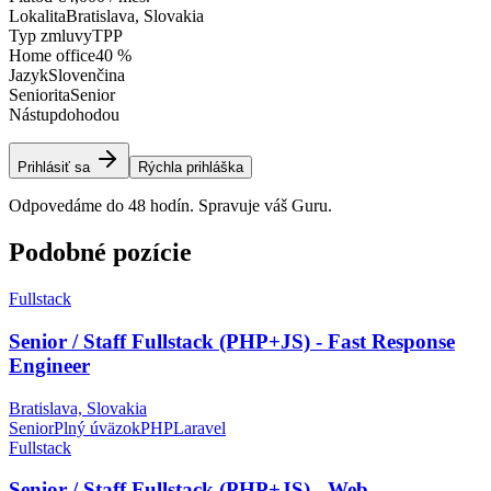
Lokalita
Bratislava, Slovakia
Typ zmluvy
TPP
Home office
40 %
Jazyk
Slovenčina
Seniorita
Senior
Nástup
dohodou
Prihlásiť sa
Rýchla prihláška
Odpovedáme do 48 hodín. Spravuje váš Guru.
Podobné pozície
Fullstack
Senior / Staff Fullstack (PHP+JS) - Fast Response
Engineer
Bratislava, Slovakia
Senior
Plný úväzok
PHP
Laravel
Fullstack
Senior / Staff Fullstack (PHP+JS) - Web