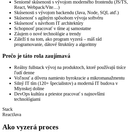
Seniorné skúsenosti s vývojom moderného frontendu (JS/TS,
React, Webpack/Vite…)
Skúsenosti s vývojom backendu (Java, Node, SQL atď.)
Skúsenosť s agilným spôsobom vývoja softvéru
Skúsenosť s návrhom IT architektúry
Schopnosť pracovať v tíme aj samostatne
Záujem o nové technológie a trendy
Záleží ti na tom, ako program vyzerá – máš rád
programovanie, dátové štruktúry a algoritmy
Prečo je táto rola zaujímavá
Reálny fullstack vývoj na produktoch, ktoré používajú tisíce
ľudí denne
Voľnosť a dôvera namiesto byrokracie a mikromanažmentu
Silný IT tím (120+ špecialistov) a moderná IT budova v
Mlynskej doline
DevOps kultúra a priestor pracovať s najnovšími
technológiami
Stack
React
Java
Ako vyzerá proces