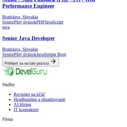
Performance Engineer
Bratislava, Slovakia
Senior
Plný úväzok
PHP
JavaScript
java
Senior Java Developer
Bratislava, Slovakia
Senior
Plný úväzok
Java
Spring Boot
Prihlásiť sa na túto pozíciu
Služby
Recruiter na kľúč
Headhunting a obsadzovanie
AI Hiring
IT kontraktori
Firma