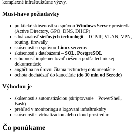
komplexné infraštruktúrne výzvy.
Must-have požiadavky
praktické skúsenosti so správou
Windows Server
prostredia
(Active Directory, GPO, DNS, DHCP)
silná znalosť
sieťových technológií
– TCP/IP, VLAN, VPN,
routing, firewally
skúsenosti so správou
Linux
serverov
skúsenosti s databázami –
SQL, PostgreSQL
schopnosť implementovať riešenia podľa technickej
dokumentácie
angličtina na úrovni čítania technickej dokumentácie
ochota dochádzať do kancelárie
(do 30 min od Serede)
Výhodou je
skúsenosti s automatizáciou (skriptovanie – PowerShell,
Bash)
prehľad v monitoringu a logovaní infraštruktúry
skúsenosti s virtualizáciou alebo cloud prostredím
Čo ponúkame