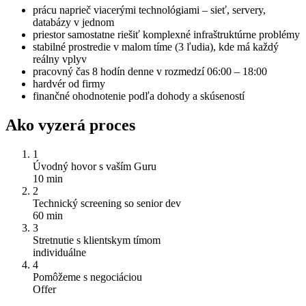
prácu naprieč viacerými technológiami – sieť, servery,
databázy v jednom
priestor samostatne riešiť komplexné infraštruktúrne problémy
stabilné prostredie v malom tíme (3 ľudia), kde má každý
reálny vplyv
pracovný čas 8 hodín denne v rozmedzí 06:00 – 18:00
hardvér od firmy
finančné ohodnotenie podľa dohody a skúseností
Ako vyzerá proces
1
Úvodný hovor s vaším Guru
10 min
2
Technický screening so senior dev
60 min
3
Stretnutie s klientskym tímom
individuálne
4
Pomôžeme s negociáciou
Offer