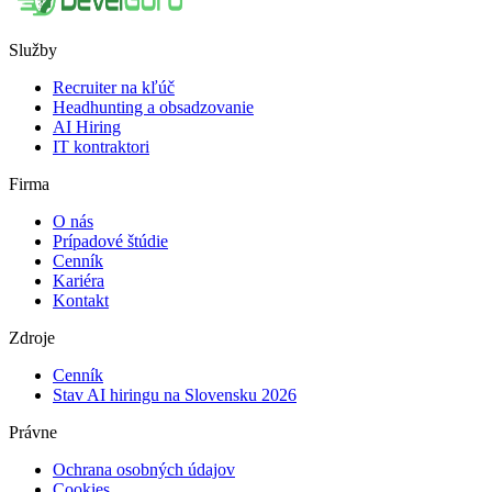
Služby
Recruiter na kľúč
Headhunting a obsadzovanie
AI Hiring
IT kontraktori
Firma
O nás
Prípadové štúdie
Cenník
Kariéra
Kontakt
Zdroje
Cenník
Stav AI hiringu na Slovensku 2026
Právne
Ochrana osobných údajov
Cookies