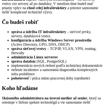
vrstvy cez servery až po databázy. V menšom tíme budeš mať
priamy vplyv na
chod celej infraštruktúry
a priestor samostatne
riešiť komplexné technické výzvy.
Čo budeš robiť
správa a údržba IT infraštruktúry
– sieťové prvky,
servery, databázová vrstva
konfigurácia a údržba Windows Server prostredia
(Active Directory, GPO, DNS, DHCP)
správa sieťovej vrstvy
– TCP/IP, VLAN, VPN, routing,
firewally
administrácia Linux serverov
správa databáz
(SQL, PostgreSQL)
implementácia nových riešení podľa technickej dokumentácie
riešenie incidentov a samostatná diagnostika komplexných
infra problémov
pohotovosť
/ práca mimo pracovnej doby (ojedinele)
Koho hľadáme
Skúseného administrátora na úrovni medior až senior
, ktorý sa
orientuje v širšom spektre technológií a vie samostatne riešiť