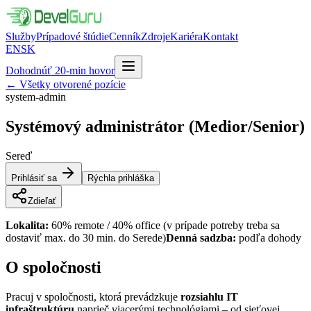
Služby
Prípadové štúdie
Cenník
Zdroje
Kariéra
Kontakt
EN
SK
Dohodnúť 20-min hovor
←
Všetky otvorené pozície
system-admin
Systémový administrátor
(Medior/Senior)
Sereď
Prihlásiť sa
Rýchla prihláška
Zdieľať
Lokalita:
60% remote / 40% office (v prípade potreby treba sa
dostaviť max. do 30 min. do Serede)
Denná sadzba:
podľa dohody
O spoločnosti
Pracuj v spoločnosti, ktorá prevádzkuje
rozsiahlu IT
infraštruktúru
naprieč viacerými technológiami – od sieťovej